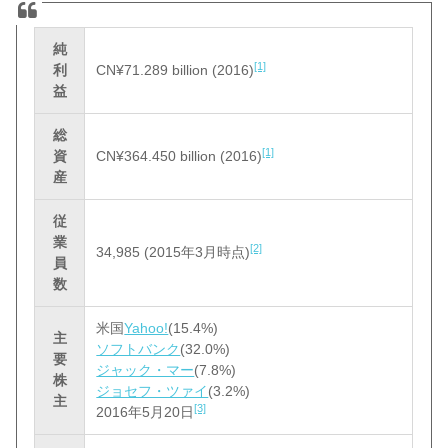
純
[1]
利
CN¥71.289 billion (2016)
益
総
[1]
資
CN¥364.450 billion (2016)
産
従
業
[2]
34,985 (2015年3月時点)
員
数
米国
Yahoo!
(15.4%)
主
ソフトバンク
(32.0%)
要
ジャック・マー
(7.8%)
株
ジョセフ・ツァイ
(3.2%)
主
[3]
2016年5月20日