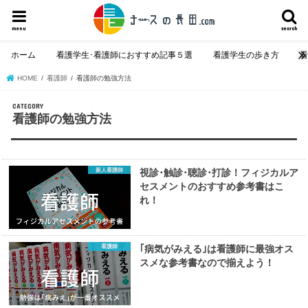
menu
search
ホーム
看護学生･看護師におすすめ記事５選
看護学生の歩き方
HOME
看護師
看護師の勉強方法
看護師の勉強方法
新人看護師
視診･触診･聴診･打診！フィジカルア
セスメントのおすすめ参考書はこ
れ！
看護師
｢病気がみえる｣は看護師に最強オス
スメな参考書なので揃えよう！