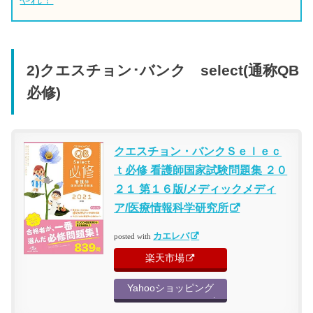
2)クエスチョン･バンク select(通称QB
必修)
クエスチョン・バンクＳｅｌｅｃ
ｔ必修 看護師国家試験問題集 ２０
２１ 第１６版/メディックメディ
ア/医療情報科学研究所
カエレバ
posted with
楽天市場
Yahooショッピング