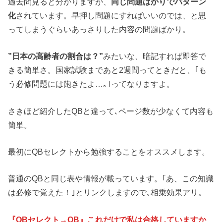
過去問見ると分かりますが、
同じ問題ばかりでパターン
化
されています。早押し問題にすればいいのでは、と思
ってしまうぐらいあっさりした内容の問題ばかり。
”日本の高齢者の割合は？”
みたいな、暗記すれば即答で
きる簡単さ。国家試験まであと2週間ってときだと、｢も
う必修問題には飽きたよ…｡｣ってなりますよ。
さきほど紹介したQBと違って､ページ数が少なくて内容も
簡単。
最初にQBセレクトから勉強することをオススメします。
普通のQBと同じ表や情報が載っています。｢あ、この知識
は必修で覚えた！｣とリンクしますので､相乗効果アリ。
『QBセレクト→QB』これだけで私は合格していますか