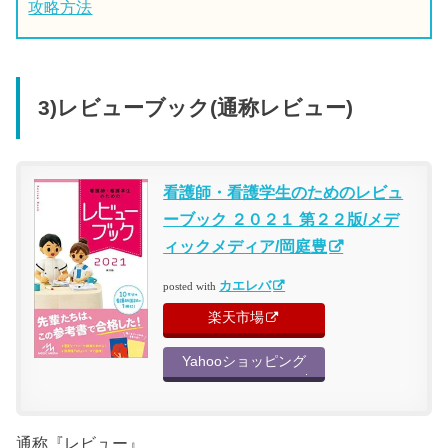
攻略方法
3)レビューブック(通称レビュー)
看護師・看護学生のためのレビュ
ーブック ２０２１ 第２２版/メデ
ィックメディア/岡庭豊
カエレバ
posted with
楽天市場
Yahooショッピング
通称『レビュー』