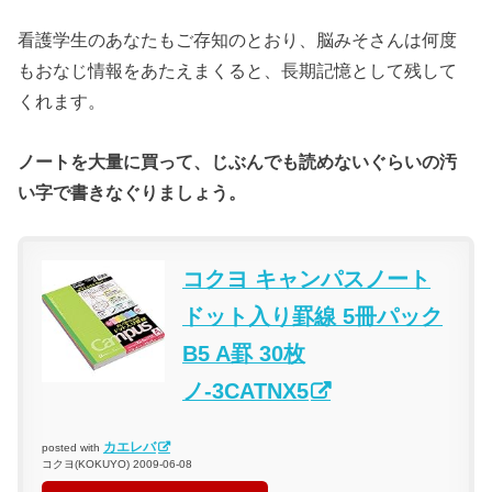
看護学生のあなたもご存知のとおり、脳みそさんは何度
もおなじ情報をあたえまくると、長期記憶として残して
くれます。
ノートを大量に買って、じぶんでも読めないぐらいの汚
い字で書きなぐりましょう。
コクヨ キャンパスノート
ドット入り罫線 5冊パック
B5 A罫 30枚
ノ-3CATNX5
カエレバ
posted with
コクヨ(KOKUYO) 2009-06-08